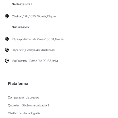
Sede Central
Chytron, 17H, 1075, Nicosia, Chipre
Sucursales:
24, Kapodistriou str, Pireas 185 31, Grecia
Hapius 16, Herzliya 4681416 Israel
Via Palestro 1, Roma RM 00185, Italia
Plataforma
Comparación de precios
Quotelier: ¡Obtén una cotización!
Chatbot con tecnología IA