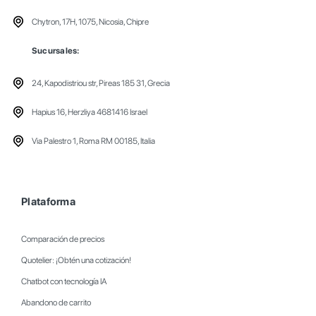
Chytron, 17H, 1075, Nicosia, Chipre
Sucursales:
24, Kapodistriou str, Pireas 185 31, Grecia
Hapius 16, Herzliya 4681416 Israel
Via Palestro 1, Roma RM 00185, Italia
Plataforma
Comparación de precios
Quotelier: ¡Obtén una cotización!
Chatbot con tecnología IA
Abandono de carrito