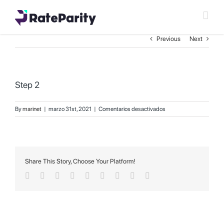
Skip
Step 2
to
content
RateParity
/
Step 2
Previous
Next
Step 2
en
By
marinet
|
marzo 31st, 2021
|
Comentarios desactivados
Step
2
Share This Story, Choose Your Platform!
Facebook
Twitter
Reddit
LinkedIn
WhatsApp
Tumblr
Pinterest
Vk
Email