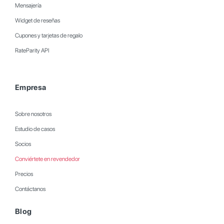
Mensajería
Widget de reseñas
Cupones y tarjetas de regalo
RateParity API
Empresa
Sobre nosotros
Estudio de casos
Socios
Conviértete en revendedor
Precios
Contáctanos
Blog